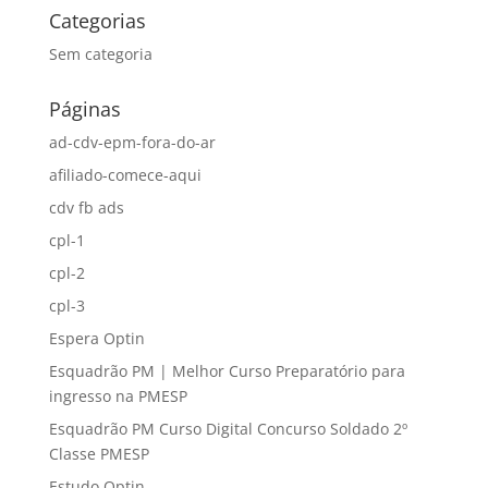
Categorias
Sem categoria
Páginas
ad-cdv-epm-fora-do-ar
afiliado-comece-aqui
cdv fb ads
cpl-1
cpl-2
cpl-3
Espera Optin
Esquadrão PM | Melhor Curso Preparatório para
ingresso na PMESP
Esquadrão PM Curso Digital Concurso Soldado 2º
Classe PMESP
Estudo Optin