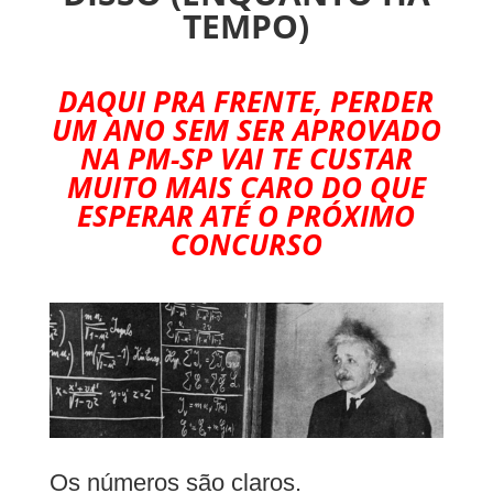
TEMPO)
DAQUI PRA FRENTE, PERDER
UM ANO SEM SER APROVADO
NA PM-SP VAI TE CUSTAR
MUITO MAIS CARO DO QUE
ESPERAR ATÉ O PRÓXIMO
CONCURSO
Os números são claros.